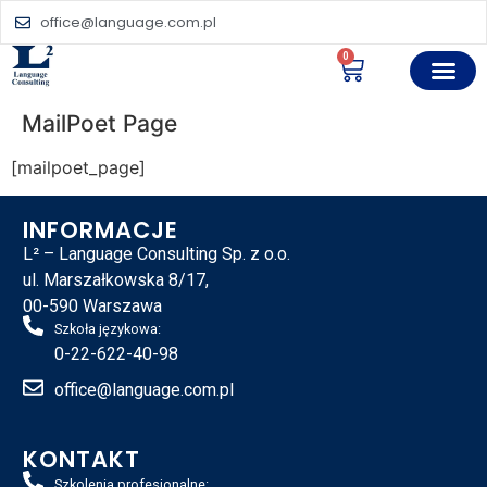
office@language.com.pl
0
MailPoet Page
[mailpoet_page]
INFORMACJE
L² – Language Consulting Sp. z o.o.
ul. Marszałkowska 8/17,
00-590 Warszawa
Szkoła językowa:
0-22-622-40-98
office@language.com.pl
KONTAKT
Szkolenia profesjonalne: