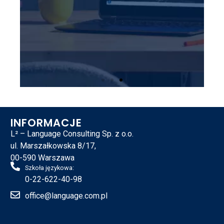
Platforma
edukacyjna
INFORMACJE
“Cambridge” AI
L² – Language Consulting Sp. z o.o.
Speech Tutor
ul. Marszałkowska 8/17,
00-590 Warszawa
Pozwól by sztuczna inteligencja
Szkoła językowa:
pomogła w nauce Twojego
0-22-622-40-98
akcentu! Wraz z naszą
platformą zaczniesz mówić jak
office@language.com.pl
native!