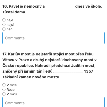
16. Pavel je nemocný a _______________ dnes ve škole,
zůstal doma.
neje
nejsi
není
17. Karlův most je nejstarší stojící most přes řeku
Vltavu v Praze a druhý nejstarší dochovaný most v
České republice. Nahradil předchozí Juditin most,
zničený při jarním tání ledů. _______________ 1357
základní kamen nového mostu
V roce
Roce
V roku