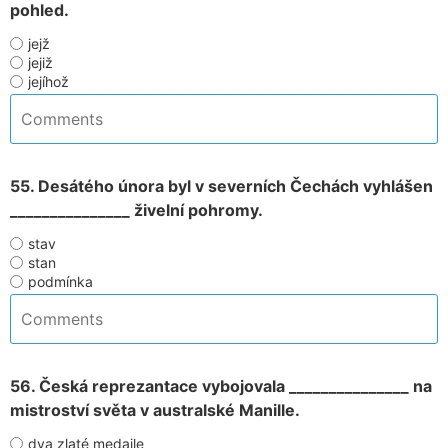
pohled.
jejž
jejiž
jejíhož
55. Desátého února byl v severních Čechách vyhlášen
_______________ živelní pohromy.
stav
stan
podmínka
56. Česká reprezantace vybojovala _______________ na
mistroství světa v australské Manille.
dva zlaté medaile