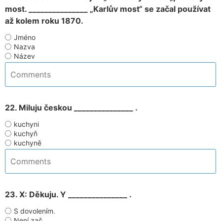
most. _______________ „Karlův most“ se začal používat
až kolem roku 1870.
Jméno
Nazva
Název
22. Miluju českou _______________ .
kuchyni
kuchyň
kuchyně
23. X: Děkuju. Y _______________ .
S dovolením.
Není zač.