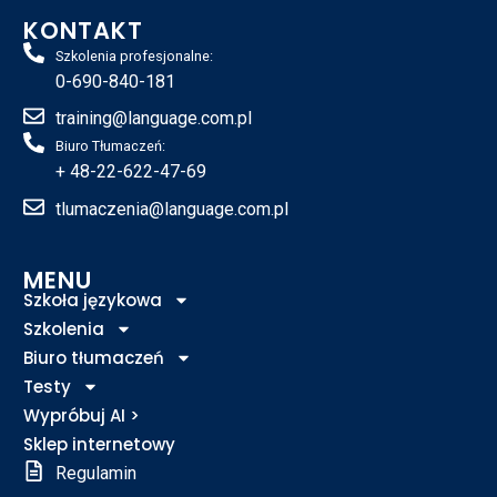
KONTAKT
Szkolenia profesjonalne:
0-690-840-181
training@language.com.pl
Biuro Tłumaczeń:
+ 48-22-622-47-69
tlumaczenia@language.com.pl
MENU
Szkoła językowa
Szkolenia
Biuro tłumaczeń
Testy
Wypróbuj AI >
Sklep internetowy
Regulamin