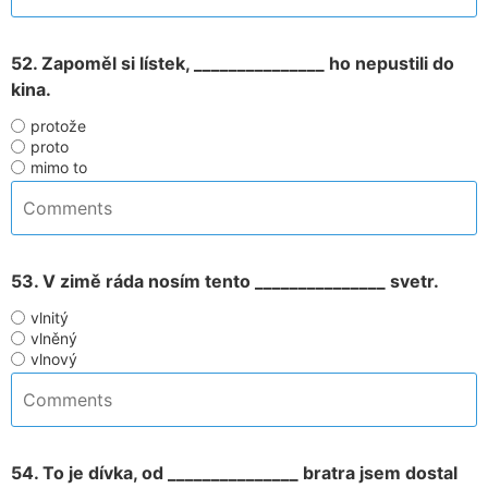
52. Zapoměl si lístek, _______________ ho nepustili do
kina.
protože
proto
mimo to
53. V zimě ráda nosím tento _______________ svetr.
vlnitý
vlněný
vlnový
54. To je dívka, od _______________ bratra jsem dostal