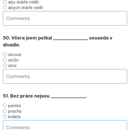
aby dobře vidět.
abych dobře viděl
50. Včera jsem potkal _______________ souseda v
divadle.
otcova
otcův
otce
51. Bez práce nejsou _______________.
peníze
prachy
koláče