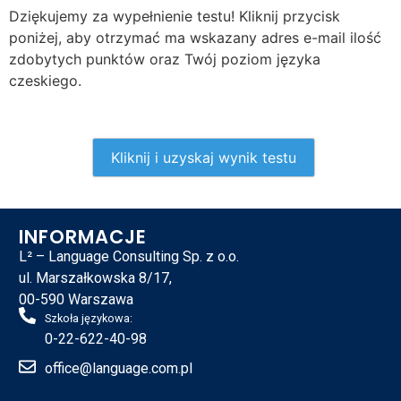
Dziękujemy za wypełnienie testu! Kliknij przycisk
poniżej, aby otrzymać ma wskazany adres e-mail ilość
zdobytych punktów oraz Twój poziom języka
czeskiego.
INFORMACJE
L² – Language Consulting Sp. z o.o.
ul. Marszałkowska 8/17,
00-590 Warszawa
Szkoła językowa:
0-22-622-40-98
office@language.com.pl