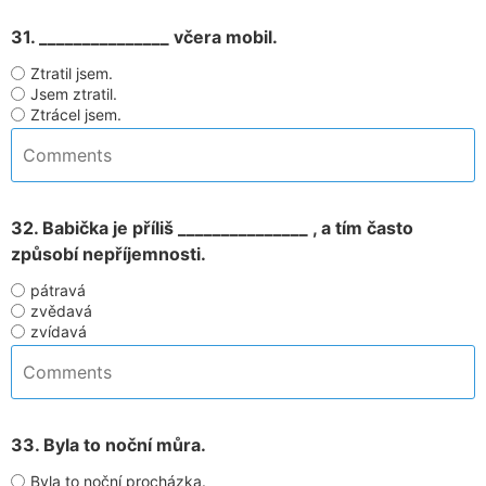
31. _______________ včera mobil.
Ztratil jsem.
Jsem ztratil.
Ztrácel jsem.
32. Babička je příliš _______________ , a tím často
způsobí nepříjemnosti.
pátravá
zvědavá
zvídavá
33. Byla to noční můra.
Byla to noční procházka.