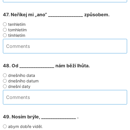
47. Neříkej mi „ano“ _______________ způsobem.
tenhletím
tomhletím
tímhletím
48. Od _______________ nám běží lhůta.
dnešního data
dnešního datum
dnešní daty
49. Nosím brýle, _______________ .
abym dobře viděl.