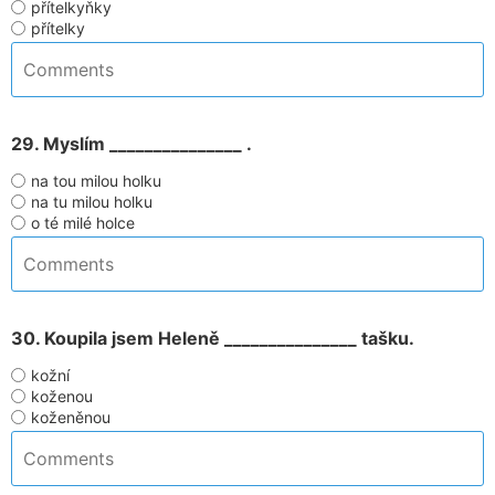
přítelkyňky
přítelky
29. Myslím _______________ .
na tou milou holku
na tu milou holku
o té milé holce
30. Koupila jsem Heleně _______________ tašku.
kožní
koženou
koženěnou