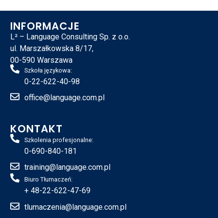
Platforma
INFORMACJE
edukacyjna
L² – Language Consulting Sp. z o.o.
“Cambridge” AI
Speech Tutor
ul. Marszałkowska 8/17,
00-590 Warszawa
Szkoła językowa:
Pozwól by sztuczna inteligencja
0-22-622-40-98
pomogła w nauce Twojego
akcentu! Wraz z naszą platformą
office@language.com.pl
zaczniesz mówić jak native!
KONTAKT
Kliknij tutaj
Szkolenia profesjonalne:
0-690-840-181
training@language.com.pl
Biuro Tłumaczeń:
+ 48-22-622-47-69
tlumaczenia@language.com.pl